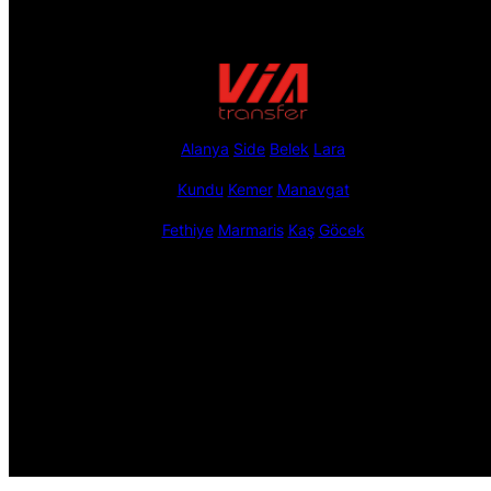
Alanya
Side
Belek
Lara
Kundu
Kemer
Manavgat
Fethiye
Marmaris
Kaş
Göcek