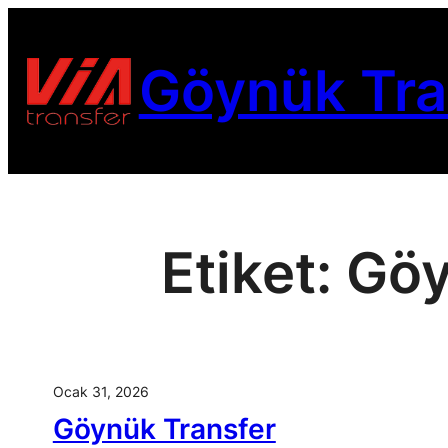
İçeriğe
geç
Göynük Tra
Etiket:
Göy
Ocak 31, 2026
Göynük Transfer